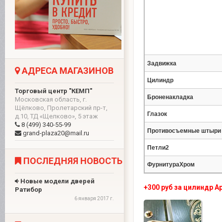
Задвижка
АДРЕСА МАГАЗИНОВ
Цилиндр
Торговый центр "КЕМП"
Броненакладка
Московская область, г.
Щёлково, Пролетарский пр-т,
Глазок
д.10, ТД «Щелково», 5 этаж
8 (499) 340-55-99
Противосъемные штыри
grand-plaza20@mail.ru
Петли2
ПОСЛЕДНЯЯ НОВОСТЬ
ФурнитураХром
Новые модели дверей
+300 руб за цилиндр A
Ратибор
6 января 2017 г.