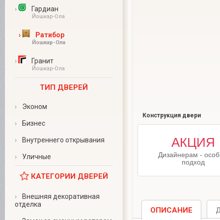
›
Гардиан
Йошкар-Ола
›
Ратибор
Йошкар-Ола
›
Гранит
Йошкар-Ола
ТИП ДВЕРЕЙ
›
Эконом
Конструкция двери
›
Бизнес
Для дизайнеров
АКЦИЯ
›
Внутреннего открывания
выбравших
Дизайнерам - осо
›
Уличные
нас в качестве
подход
поставщиков двер
КАТЕГОРИИ ДВЕРЕЙ
особые условия
За подробной
информацией
›
Внешняя декоративная
отделка
обращайтесь к
ОПИСАНИЕ
менеджерам