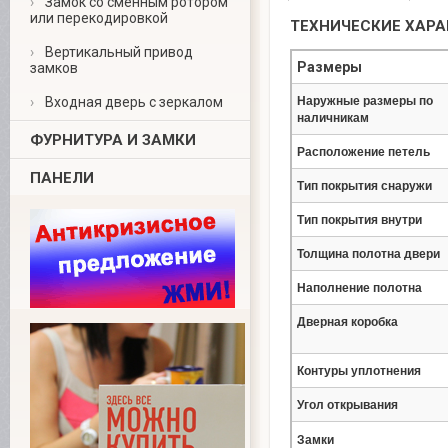
›
Замок со сменным ротором
(8-499-340-55-99
или перекодировкой
ТЕХНИЧЕСКИЕ ХАР
›
Вертикальный привод
Размеры
замков
›
Входная дверь с зеркалом
Наружные размеры по
наличникам
ФУРНИТУРА И ЗАМКИ
Расположение петель
ПАНЕЛИ
Тип покрытия снаружи
Тип покрытия внутри
Толщина полотна двери
Наполнение полотна
Дверная коробка
Контуры уплотнения
Угол открывания
Замки