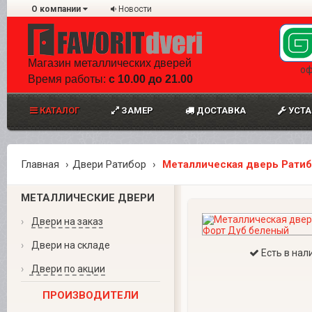
О компании
Новости
Магазин металлических дверей
оф
Время работы:
с 10.00 до 21.00
КАТАЛОГ
ЗАМЕР
ДОСТАВКА
УСТА
Главная
Двери Ратибор
Металлическая дверь Рати
МЕТАЛЛИЧЕСКИЕ ДВЕРИ
›
Двери на заказ
›
Двери на складе
Есть в нал
›
Двери по акции
ПРОИЗВОДИТЕЛИ