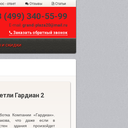
ос - ответ
Отзывы
Статьи
8 (499) 340-55-99
E-mail:
grand-plaza20@mail.ru
Заказать обратный звонок
 И СКИДКИ
етли Гардиан 2
ботка Компании «Гардиан».
такова, что даже если в
стен здания произойдет