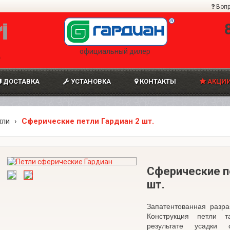
Вопр
официальный дилер
0
ДОСТАВКА
УСТАНОВКА
КОНТАКТЫ
АКЦИИ
тли
Сферические петли Гардиан 2 шт.
Сферические п
шт.
Запатентованная разра
Конструкция петли 
результате усадки 