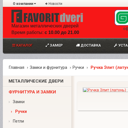
О компании
Новости
Магазин металлических дверей
оф
Время работы:
с 10.00 до 21.00
КАТАЛОГ
ЗАМЕР
ДОСТАВКА
УСТА
Главная
Замки и фурнитура
Ручки
Ручка Элит (лату
МЕТАЛЛИЧЕСКИЕ ДВЕРИ
ФУРНИТУРА И ЗАМКИ
›
Замки
›
Ручки
›
Петли