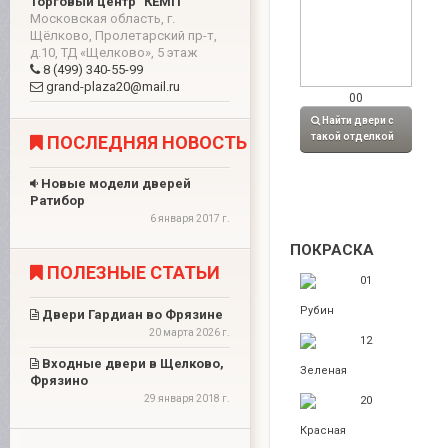
Торговый центр "КЕМП"
Московская область, г.
Щёлково, Пролетарский пр-т,
д.10, ТД «Щелково», 5 этаж
8 (499) 340-55-99
grand-plaza20@mail.ru
00
Найти двери с
такой отделкой
ПОСЛЕДНЯЯ НОВОСТЬ
Новые модели дверей
Ратибор
6 января 2017 г.
ПОКРАСКА
ПОЛЕЗНЫЕ СТАТЬИ
01
Рубин
Двери Гардиан во Фрязине
20 марта 2026 г.
12
Входные двери в Щелково,
Зеленая
Фрязино
29 января 2018 г.
20
Красная