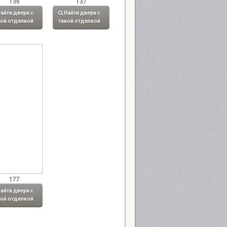
136
137
айти двери с
Найти двери с
кой отделкой
такой отделкой
177
айти двери с
кой отделкой