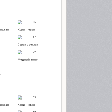
05
клажан
Коричневая
17
Серая светлая
22
Медный антик
к
05
клажан
Коричневая