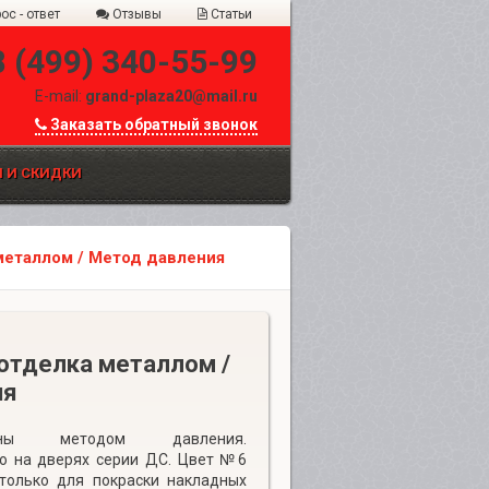
ос - ответ
Отзывы
Статьи
8 (499) 340-55-99
E-mail:
grand-plaza20@mail.ru
Заказать обратный звонок
 И СКИДКИ
металлом / Метод давления
отделка металлом /
ия
ены методом давления.
ко на дверях серии ДС. Цвет №6
 только для покраски накладных