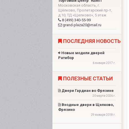
Торговый центр "КЕМП"
Московская область, г.
Щёлково, Пролетарский пр-т,
д.10, ТД «Щелково», 5 этаж
8 (499) 340-55-99
grand-plaza20@mail.ru
ПОСЛЕДНЯЯ НОВОСТЬ
Новые модели дверей
Ратибор
6 января 2017 г.
ПОЛЕЗНЫЕ СТАТЬИ
Двери Гардиан во Фрязине
20 марта 2026 г.
Входные двери в Щелково,
Фрязино
29 января 2018 г.