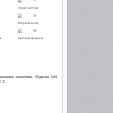
17
Серая светлая
22
Медный антик
28
к
Светлый февраль
тренними панелями. Отделка 144
С 2.