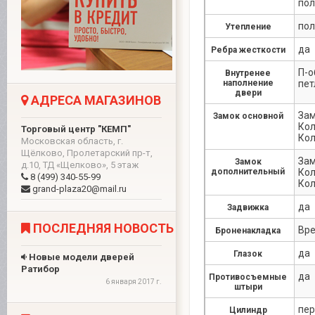
пол
пол
Утепление
да
Ребра жесткости
П-о
Внутренее
наполнение
пет
двери
АДРЕСА МАГАЗИНОВ
Зам
Замок основной
Кол
Торговый центр "КЕМП"
Кол
Московская область, г.
Щёлково, Пролетарский пр-т,
Зам
Замок
д.10, ТД «Щелково», 5 этаж
дополнительный
Кол
8 (499) 340-55-99
Кол
grand-plaza20@mail.ru
да
Задвижка
ПОСЛЕДНЯЯ НОВОСТЬ
Вре
Броненакладка
да
Глазок
Новые модели дверей
Ратибор
да
Противосъемные
6 января 2017 г.
штыри
пер
Цилиндр