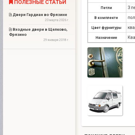
ПОЛЕЗНЫЕ СТАТЬИ
3 п
Петли
Двери Гардиан во Фрязине
пол
В комплекте
20 марта 2026 г.
ква
Цвет фурнитуры
Входные двери в Щелково,
Фрязино
Ква
Назначение
29 января 2018 г.