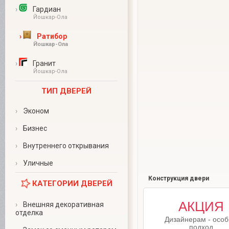
›
Гардиан
Йошкар-Ола
›
Ратибор
Йошкар-Ола
›
Гранит
Йошкар-Ола
ТИП ДВЕРЕЙ
›
Эконом
›
Бизнес
›
Внутреннего открывания
›
Уличные
Конструкция двери
КАТЕГОРИИ ДВЕРЕЙ
Для дизайнеров
АКЦИЯ
›
Внешняя декоративная
отделка
выбравших
Дизайнерам - осо
нас в качестве
подход