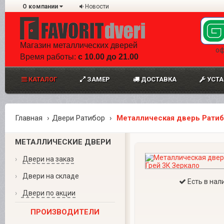
О компании
Новости
Магазин металлических дверей
оф
Время работы:
с 10.00 до 21.00
КАТАЛОГ
ЗАМЕР
ДОСТАВКА
УСТА
Главная
Двери Ратибор
Металлическая дверь Ратиб
МЕТАЛЛИЧЕСКИЕ ДВЕРИ
›
Двери на заказ
›
Двери на складе
Есть в нал
›
Двери по акции
ПРОИЗВОДИТЕЛИ