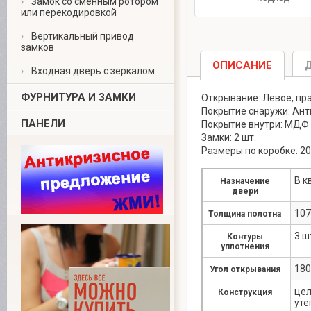
›
Замок со сменным ротором
поставщиков двер
или перекодировкой
особые условия
За подробной
›
Вертикальный привод
информацией
замков
обращайтесь к
ОПИСАНИЕ
менеджерам
›
Входная дверь с зеркалом
(8-499-340-55-99
ФУРНИТУРА И ЗАМКИ
Открывание: Левое, пр
Покрытие снаружи: Ант
ПАНЕЛИ
Покрытие внутри: МДФ 
Замки: 2 шт.
Размеры по коробке: 2
В к
Назначение
двери
107
Толщина полотна
3 ш
Контуры
уплотнения
180
Угол открывания
цел
Конструкция
уте