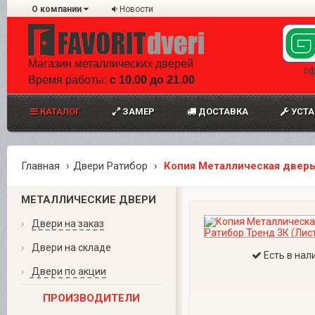
О компании
Новости
Магазин металлических дверей
оф
Время работы:
с 10.00 до 21.00
КАТАЛОГ
ЗАМЕР
ДОСТАВКА
УСТА
Главная
Двери Ратибор
Копия Металлическая дверь
МЕТАЛЛИЧЕСКИЕ ДВЕРИ
›
Двери на заказ
›
Двери на складе
Есть в нал
›
Двери по акции
ПРОИЗВОДИТЕЛИ