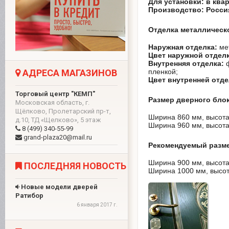
Для установки: в ква
Производство: Россия
Отделка металлическ
Наружная отделка:
ме
Цвет наружной отдел
Внутренняя отделка:
ф
АДРЕСА МАГАЗИНОВ
пленкой;
Цвет внутренней отде
Торговый центр "КЕМП"
Размер дверного блок
Московская область, г.
Щёлково, Пролетарский пр-т,
Ширина 860 мм, высота
д.10, ТД «Щелково», 5 этаж
Ширина 960 мм, высота
8 (499) 340-55-99
grand-plaza20@mail.ru
Рекомендуемый разме
Ширина 900 мм, высота
ПОСЛЕДНЯЯ НОВОСТЬ
Ширина 1000 мм, высот
Новые модели дверей
Ратибор
6 января 2017 г.