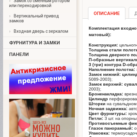
›
Замок со сменным ротором
информацией
или перекодировкой
обращайтесь к
ОПИСАНИЕ
менеджерам
›
Вертикальный привод
замков
(8-499-340-55-99
Комплектация входно
›
Входная дверь с зеркалом
матовый):
ФУРНИТУРА И ЗАМКИ
Конструкция:
цельногн
Толщина стали полотн
ПАНЕЛИ
Толщина дверного пол
П-образные вертикал
3 (три) контура D-об
Наполнение полотна:
Замок нижний: цилин
5089-2003);
Замок верхний: сувал
2003);
Броненакладка:
врезн
Цилиндр
перфорирован
Шторки
на сувальдном 
Ночная задвижка:
авт
Цвет фурнитуры:
хром
Петли:
3 шт. на опорны
Противосъемные фик
Глазок панорамный:
о
Упаковка:
термоусадоч