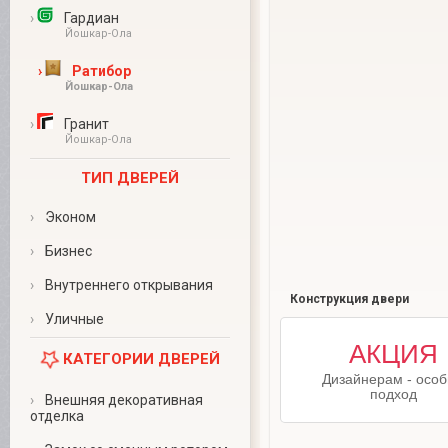
›
Гардиан
Йошкар-Ола
›
Ратибор
Йошкар-Ола
›
Гранит
Йошкар-Ола
ТИП ДВЕРЕЙ
›
Эконом
›
Бизнес
›
Внутреннего открывания
Конструкция двери
›
Уличные
Для дизайнеров
АКЦИЯ
КАТЕГОРИИ ДВЕРЕЙ
выбравших
Дизайнерам - осо
нас в качестве
подход
›
Внешняя декоративная
поставщиков двер
отделка
особые условия
За подробной