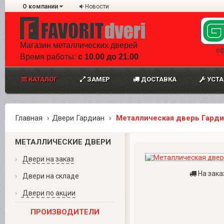
О компании
Новости
Магазин металлических дверей
оф
Время работы:
с 10.00 до 21.00
КАТАЛОГ
ЗАМЕР
ДОСТАВКА
УСТА
Главная
Двери Гардиан
Металлическая дверь Гарди
МЕТАЛЛИЧЕСКИЕ ДВЕРИ
›
Двери на заказ
На зака
›
Двери на складе
›
Двери по акции
ПРОИЗВОДИТЕЛИ