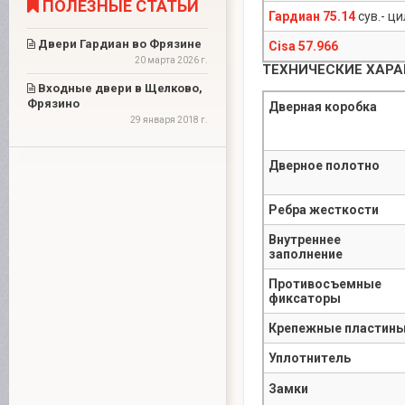
ПОЛЕЗНЫЕ СТАТЬИ
Гардиан 75.14
сув.- ц
Двери Гардиан во Фрязине
Cisa 57.966
20 марта 2026 г.
ТЕХНИЧЕСКИЕ ХАР
Входные двери в Щелково,
Фрязино
Дверная коробка
29 января 2018 г.
Дверное полотно
Ребра жесткости
Внутреннее
заполнение
Противосъемные
фиксаторы
Крепежные пластин
Уплотнитель
Замки