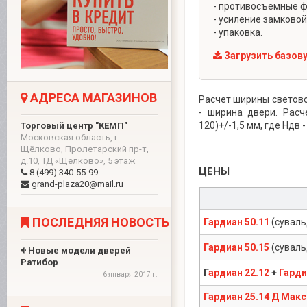
- противосъемные ф
- усиление замковой
- упаковка.
Загрузить базов
АДРЕСА МАГАЗИНОВ
Расчет ширины световог
- ширина двери. Расч
120)+/-1,5 мм, где Ндв 
Торговый центр "КЕМП"
Московская область, г.
Щёлково, Пролетарский пр-т,
д.10, ТД «Щелково», 5 этаж
ЦЕНЫ
8 (499) 340-55-99
grand-plaza20@mail.ru
ПОСЛЕДНЯЯ НОВОСТЬ
Гардиан 50.11
(сувал
Гардиан 50.15
(сувал
Новые модели дверей
Ратибор
Г
ардиан 22.12
+
Гарди
6 января 2017 г.
Гардиан 25.14 Д Мак