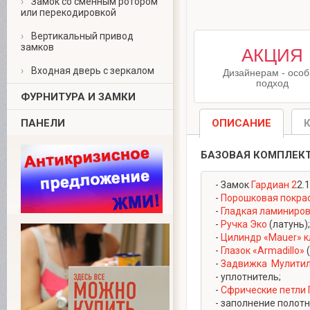
›
Замок со сменным ротором
или перекодировкой
›
Вертикальный привод
замков
Для дизайнеров
АКЦИЯ
выбравших
›
Входная дверь с зеркалом
Дизайнерам - осо
нас в качестве
подход
поставщиков двер
ФУРНИТУРА И ЗАМКИ
особые условия
За подробной
ПАНЕЛИ
ОПИСАНИЕ
информацией
обращайтесь к
БАЗОВАЯ КОМПЛЕК
менеджерам
(8-499-340-55-99
- Замок
Гардиан 2
2.1
-
Порошковая покра
-
Гладкая ламиниро
-
Ручка Эко
(латунь);
-
Цилиндр «Mauer» 
-
Глазок «Armadillo»
(
-
Задвижка Мулити
- уплотнитель;
-
Cфрические петли 
- заполнение полотн